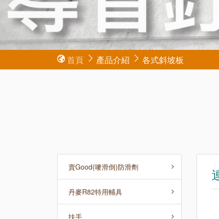
首頁
產品介紹
各式斜坡板
賣Good(嘜滑倒)防滑劑
丹麥R82特用輔具
扶手