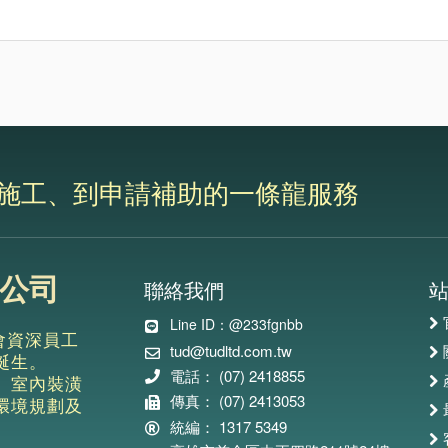
、施工、到申請補助的一條龍服務
公司
聯絡我們
Line ID：@233fgnbb
會資深員工
tud@tudltd.com.tw
誕生。
電話： (07) 2418855
、室內裝潢
傳真： (07) 2413053
環境規劃及
統編： 1317 5349