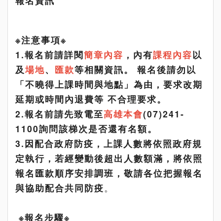
報名資訊
※注意事項※
1.報名前請詳閱
簡章內容
，內有
課程內容
以
及
場地
、
匯款
等相關資訊。 報名後請勿以
「不曉得上課時間與地點」為由，要求改期
延期或時間內退費等 不合理要求。
2.報名前請先致電至
高雄本會
(07)241-
1100
詢問該梯次是否還有名額
。
3.
因配合政府防疫，上課人數將依照政府規
定執行，若經變動後超出人數額滿，將依照
報名匯款順序安排調班，敬請各位把握報名
與協助配合共同防疫
。
※報名步驟※