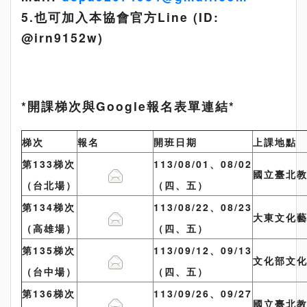
5.也可加入本協會官方Line (ID:
@irn9152w)
*開課梯次與Google報名表單連結*
梯次
報名
開班日期
上課地點
第133梯次
113/08/01、08/02
國立臺北教
（台北場）
（四、五）
第134梯次
113/08/22、08/23
大東文化藝
（高雄場）
（四、五）
第135梯次
113/09/12、09/13
文化部文化
（台中場）
（四、五）
第136梯次
113/09/26、09/27
國立臺北教