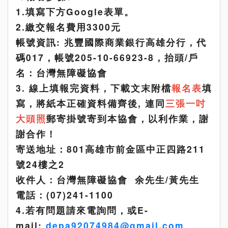
1.
填寫下方
Google
表單
。
2.繳交報名費用3300元
帳號資訊: 兆豐國際商業銀行高雄分行，代
碼017，帳號205-10-66923-8，抬頭/戶
名：台灣無障礙協會
3.
線上填報完資料，下載文末附檔
報名表
填
寫，將紙本正確資料備齊後, 連同
三張一吋
大頭照
郵寄掛號
寄到本協會，以利作業，謝
謝合作！
寄送地址：801高雄市前金區中正四路211
號24樓之2
收件人：台灣無障礙協會 余先生/黃先生
電話：(07)241-1100
4.若有問題請來電詢問，或E-
mail:
depa92074984@gmail.com