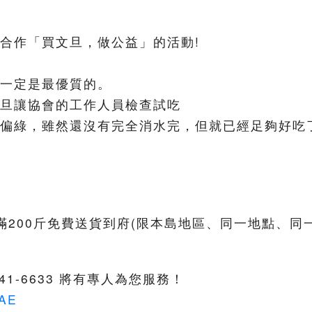
合作「買文旦，做公益」的活動!
一定是最優質的。
旦讓協會的工作人員檢查試吃
偏綠，雖然還沒有完全消水完，但就已經足夠好吃了
買滿200斤免費送貨到府(限本島地區、同一地點、同
7)241-6633 將有專人為您服務！
jbAE