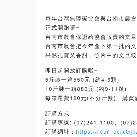
每年台灣無障礙協會與台南市農會
正式開跑囉~
台南市農會保證給協會販賣的文旦
台南市農會把今年產下第一批的文
果然扎實又香甜，照片中的文旦較
即日起開放訂購哦~
5斤裝一箱550元 (約4-6顆)
10斤裝一箱880元 (約9-11顆)
每箱運費120元(不分斤數)，購
訂購方式
訂購專線: (07)241-1100、(0
訂購網址：
https://reurl.cc/xG